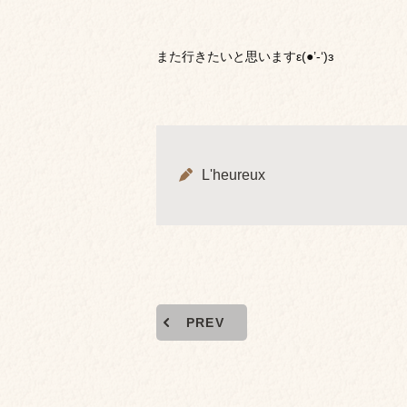
また行きたいと思いますε(●’-‘)з
L'heureux
PREV