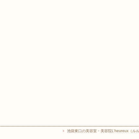
池袋東口の美容室・美容院L’heureux（ルルー） Copyr