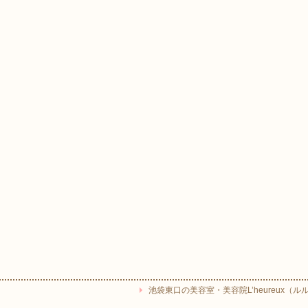
池袋東口の美容室・美容院L’heureux（ルルー） Copyr