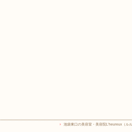
池袋東口の美容室・美容院L’heureux（ルルー） Copyr