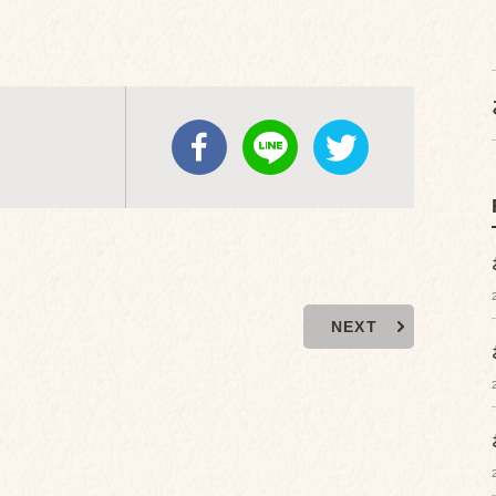
。
NEXT