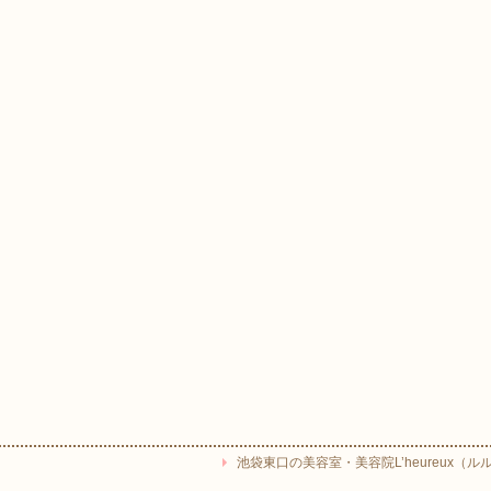
池袋東口の美容室・美容院L’heureux（ルルー） Copyr