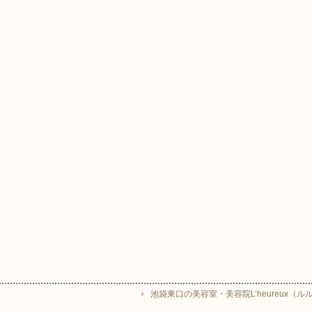
池袋東口の美容室・美容院L’heureux（ルルー） Copyr