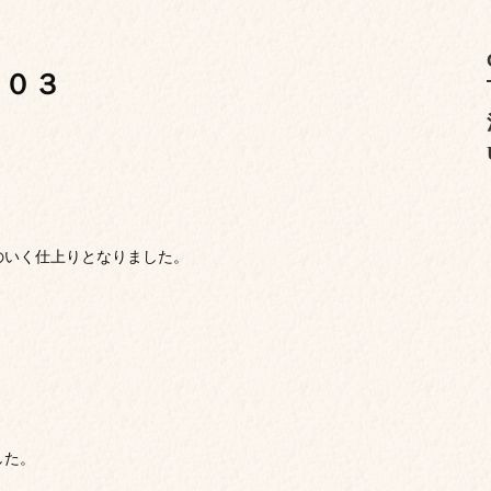
３０３
のいく仕上りとなりました。
した。