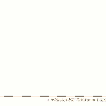
池袋東口の美容室・美容院L’heureux（ルルー） Copyr