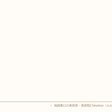
池袋東口の美容室・美容院L’heureux（ルルー） Copyr