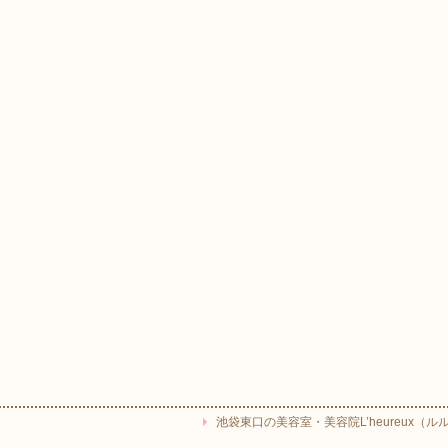
池袋東口の美容室・美容院L’heureux（ルルー） Copyr