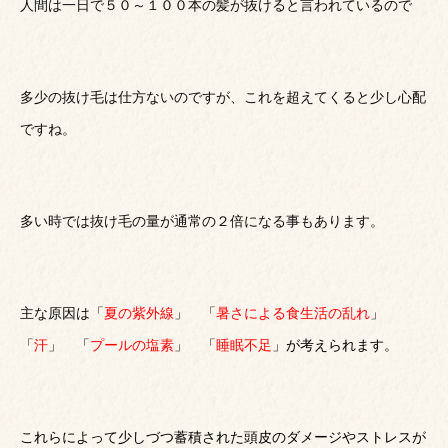
人間は一日で５０～１００本の髪が抜けると言われているので
多少の抜け毛は仕方ないのですが、これを超えてくると少し心配
ですね。
多い時では抜け毛の量が通常の２倍になる事もあります。
主な原因は「
夏の紫外線
」
「
暑さによる食生活の乱れ
」
「
汗
」
「
プールの塩素
」
「
睡眠不足
」が考えられます。
これらによって少しづつ蓄積された頭皮のダメージやストレスが