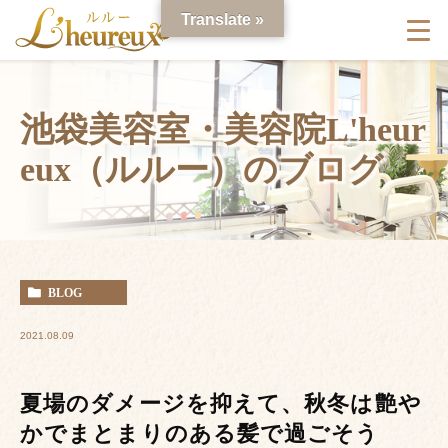
Translate »
池袋美容室・美容院L'heur
eux（ルルー）のブログ
BLOG
2021.08.09
夏場のダメージを抑えて、秋冬は艶や
かでまとまりのある髪で過ごそう