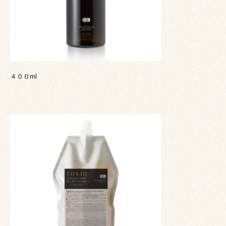
４００ml