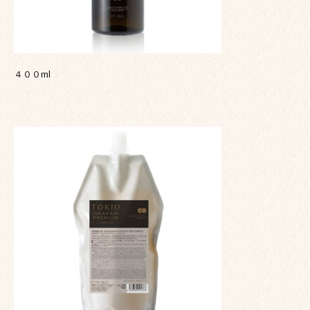
４００ml