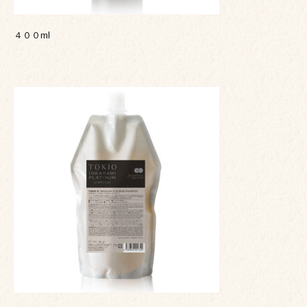
４００ml