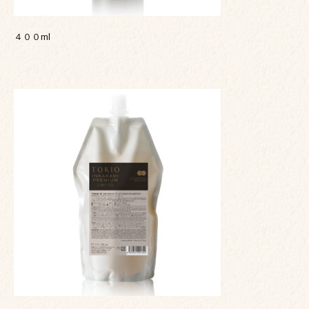
４００ml